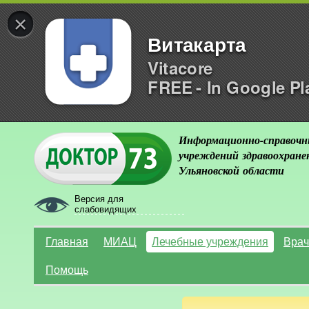
×
Витакарта
Vitacore
FREE - In Google Pl
Информационно-справочн
учреждений здравоохране
Ульяновской области
Версия для
слабовидящих
Главная
МИАЦ
Лечебные учреждения
Врач
Помощь