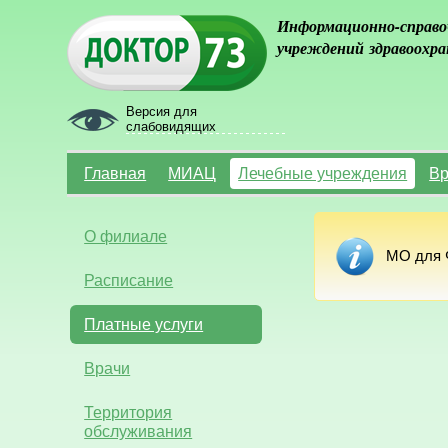
Информационно-справо
учреждений здравоохра
Версия для
слабовидящих
Главная
МИАЦ
Лечебные учреждения
Вр
О филиале
МО для Ф
Расписание
Платные услуги
Врачи
Территория
обслуживания