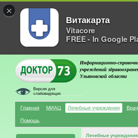
×
Витакарта
Vitacore
FREE - In Google Pl
Информационно-справочн
учреждений здравоохране
Ульяновской области
Версия для
слабовидящих
Главная
МИАЦ
Лечебные учреждения
Врач
Помощь
Лечебные учреждения