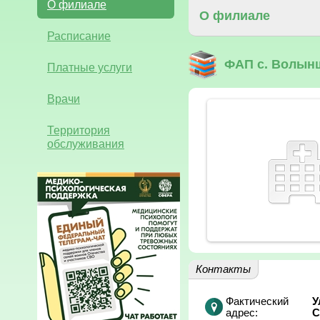
О филиале
О филиале
Расписание
ФАП с. Волын
Платные услуги
Врачи
Территория
обслуживания
Контакты
Фактический
У
адрес:
С