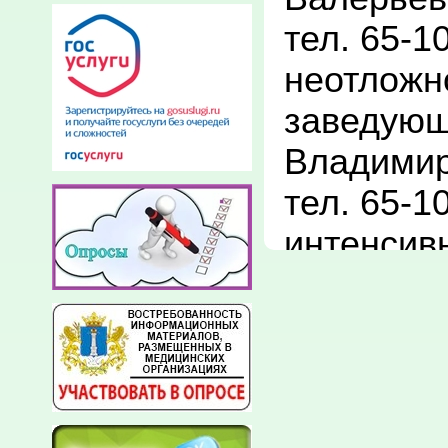
тел. 65-1
неотложно
заведующ
Владимир
тел. 65-1
интенсив
заведующ
Юрьевич

Отделени
неврологи