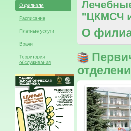
Лечебны
О филиале
"ЦКМСЧ и
Расписание
О фили
Платные услуги
Врачи
Перви
Территория
обслуживания
отделени