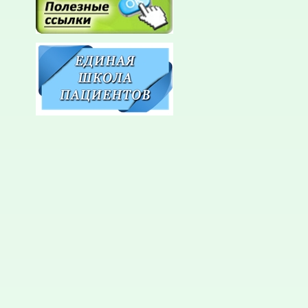
кардиоло
правобер