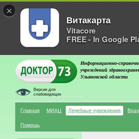
×
Витакарта
Vitacore
FREE - In Google Pl
Информационно-справочн
учреждений здравоохране
Ульяновской области
Версия для
слабовидящих
Главная
МИАЦ
Лечебные учреждения
Врач
Помощь