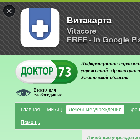
×
Витакарта
Vitacore
FREE - In Google Pl
Информационно-справочн
учреждений здравоохране
Ульяновской области
Версия для
слабовидящих
Главная
МИАЦ
Лечебные учреждения
Врач
Помощь
Лечебные учреждения