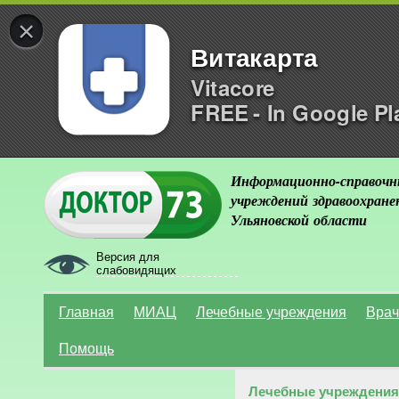
×
Витакарта
Vitacore
FREE - In Google Pl
Информационно-справочн
учреждений здравоохране
Ульяновской области
Версия для
слабовидящих
Главная
МИАЦ
Лечебные учреждения
Врач
Помощь
Лечебные учреждения