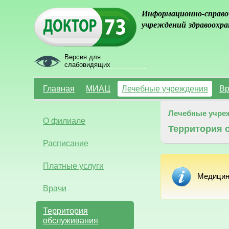
Информационно-справо
учреждений здравоохра
Версия для
слабовидящих
Главная
МИАЦ
Лечебные учреждения
Вр
Лечебные учре
О филиале
Территория 
Расписание
Платные услуги
Медицин
Врачи
Территория
обслуживания