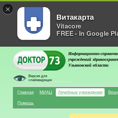
×
Витакарта
Vitacore
FREE - In Google Pl
Информационно-справочн
учреждений здравоохране
Ульяновской области
Версия для
слабовидящих
Главная
МИАЦ
Лечебные учреждения
Врач
Помощь