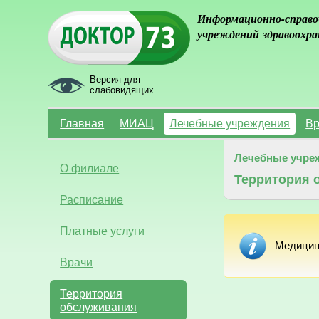
Информационно-справо
учреждений здравоохра
Версия для
слабовидящих
Главная
МИАЦ
Лечебные учреждения
Вр
Лечебные учре
О филиале
Территория 
Расписание
Платные услуги
Медицин
Врачи
Территория
обслуживания