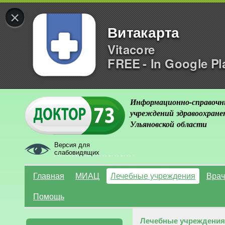
×
Витакарта
Vitacore
FREE - In Google Pl
Информационно-справочн
учреждений здравоохране
Ульяновской области
Версия для
слабовидящих
Главная
МИАЦ
Лечебные учреждения
Врач
Помощь
Лечебные учреждения