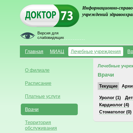
Информационно-справо
учреждений здравоохра
Версия для
слабовидящих
Главная
МИАЦ
Лечебные учреждения
Вр
Лечебные учре
О филиале
Врачи
Расписание
Текущие
Архи
Платные услуги
Уролог (1)
Дет
Кардиолог (4)
Врачи
Стоматолог (0)
Территория
обслуживания