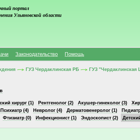
чный портал
нения Ульяновской области
ачи
Законодательство
Помощь
ждения
ГУЗ Чердаклинская РБ
ГУЗ "Чердаклинская 
в
ский хирург (1)
Рентгенолог (2)
Акушер-гинеколог (3)
Хир
Психиатр (4)
Невролог (4)
Дерматовенеролог (1)
Педиатр
Фтизиатр (0)
Инфекционист (1)
Эндоскопист (2)
Детский