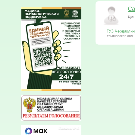
Са
Дет
ГУЗ Чердаклин
Ульяновская обл.,