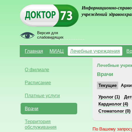
Информационно-справо
учреждений здравоохра
Версия для
слабовидящих
Главная
МИАЦ
Лечебные учреждения
Вр
Лечебные учре
О филиале
Врачи
Расписание
Текущие
Архи
Платные услуги
Уролог (1)
Дет
Кардиолог (4)
Врачи
Стоматолог (0)
Территория
обслуживания
По Вашему запросу