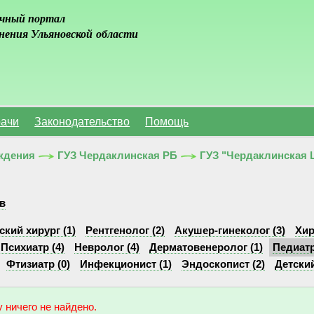
чный портал
нения Ульяновской области
ачи
Законодательство
Помощь
ждения
ГУЗ Чердаклинская РБ
ГУЗ "Чердаклинская 
в
ский хирург (1)
Рентгенолог (2)
Акушер-гинеколог (3)
Хир
Психиатр (4)
Невролог (4)
Дерматовенеролог (1)
Педиатр
Фтизиатр (0)
Инфекционист (1)
Эндоскопист (2)
Детский
 ничего не найдено.