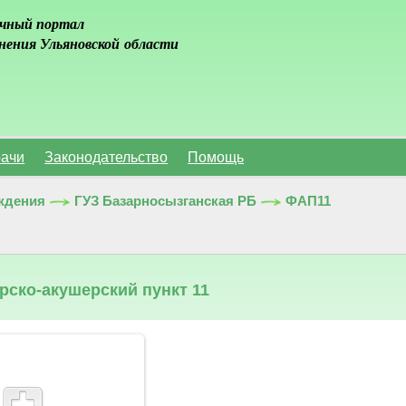
чный портал
нения Ульяновской области
ачи
Законодательство
Помощь
ждения
ГУЗ Базарносызганская РБ
ФАП11
ско-акушерский пункт 11