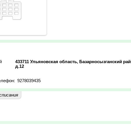
й
433711 Ульяновская область, Базарносызганский райо
д.12
елефон:
9278039435
списания