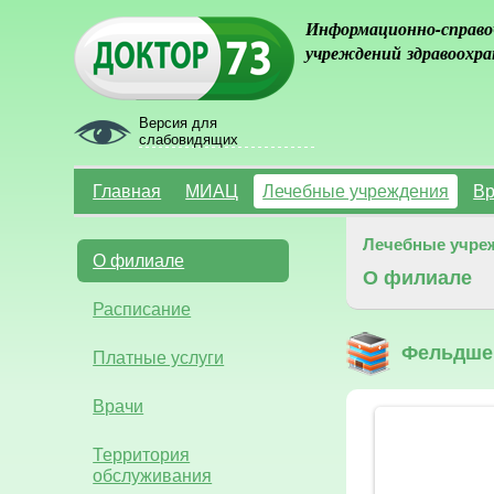
Информационно-справо
учреждений здравоохра
Версия для
слабовидящих
Главная
МИАЦ
Лечебные учреждения
Вр
Лечебные учре
О филиале
О филиале
Расписание
Фельдшер
Платные услуги
Врачи
Территория
обслуживания