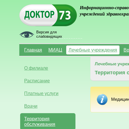
Информационно-справо
учреждений здравоохра
Версия для
слабовидящих
Главная
МИАЦ
Лечебные учреждения
Вр
Лечебные учре
О филиале
Территория 
Расписание
Платные услуги
Медицин
Врачи
Территория
обслуживания